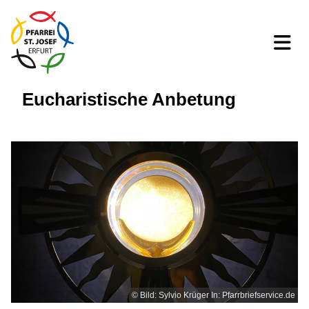
Eucharistische Anbetung
© Bild: Sylvio Krüger In: Pfarrbriefservice.de