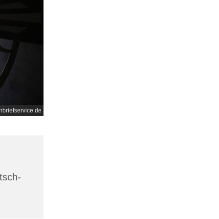
rrbriefservice.de
tsch-