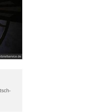
rrbriefservice.de
tsch-