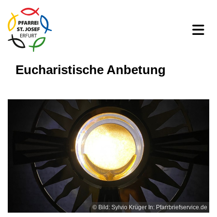
Eucharistische Anbetung
© Bild: Sylvio Krüger In: Pfarrbriefservice.de