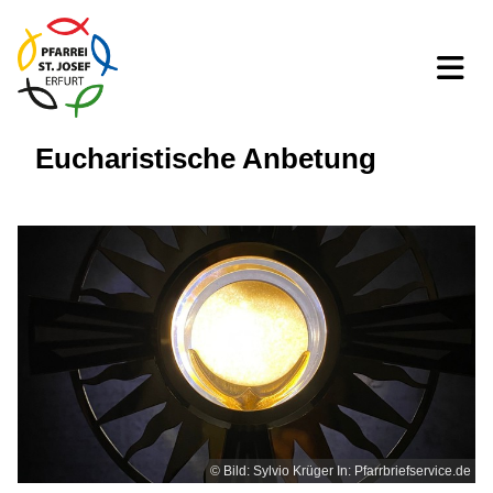
Eucharistische Anbetung
© Bild: Sylvio Krüger In: Pfarrbriefservice.de