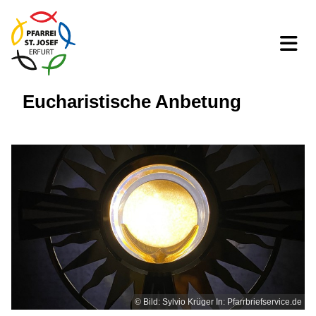
Eucharistische Anbetung
© Bild: Sylvio Krüger In: Pfarrbriefservice.de