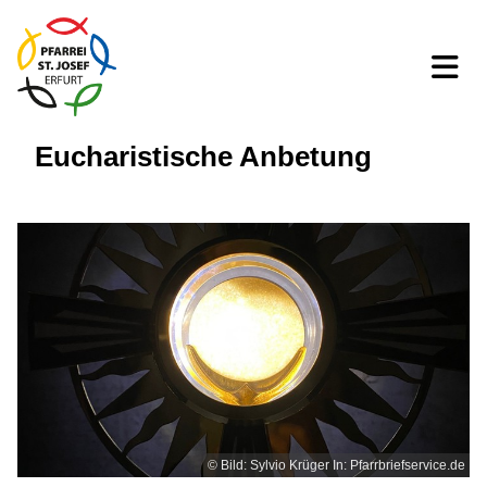
Eucharistische Anbetung
© Bild: Sylvio Krüger In: Pfarrbriefservice.de