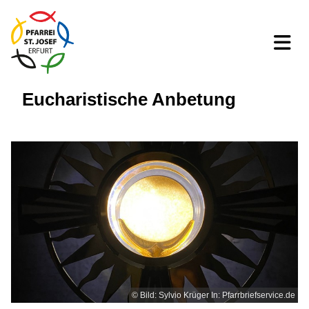
Eucharistische Anbetung
© Bild: Sylvio Krüger In: Pfarrbriefservice.de