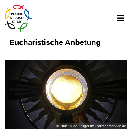
Eucharistische Anbetung
© Bild: Sylvio Krüger In: Pfarrbriefservice.de