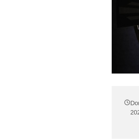
Don
20