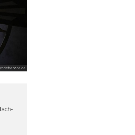
rrbriefservice.de
tsch-