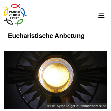
Eucharistische Anbetung
© Bild: Sylvio Krüger In: Pfarrbriefservice.de