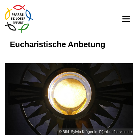
Eucharistische Anbetung
© Bild: Sylvio Krüger In: Pfarrbriefservice.de