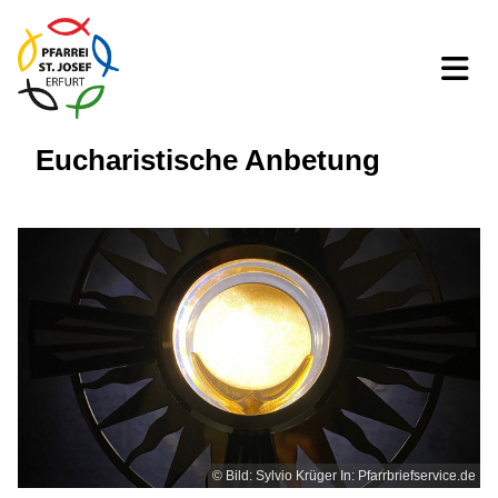
Eucharistische Anbetung
© Bild: Sylvio Krüger In: Pfarrbriefservice.de