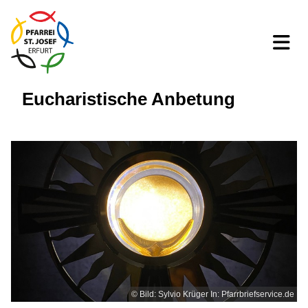
Eucharistische Anbetung
© Bild: Sylvio Krüger In: Pfarrbriefservice.de