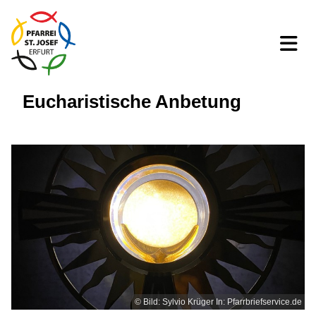
Eucharistische Anbetung
© Bild: Sylvio Krüger In: Pfarrbriefservice.de