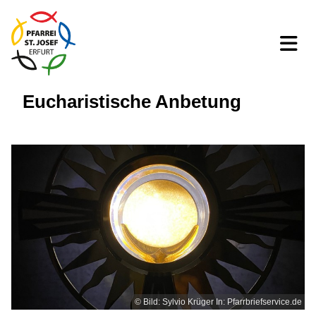
Eucharistische Anbetung
© Bild: Sylvio Krüger In: Pfarrbriefservice.de