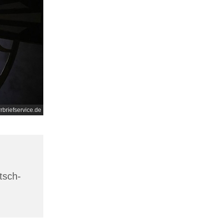
rrbriefservice.de
tsch-