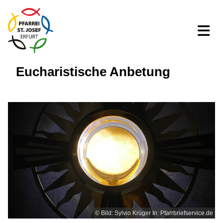
Eucharistische Anbetung
© Bild: Sylvio Krüger In: Pfarrbriefservice.de