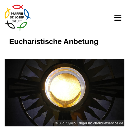
Eucharistische Anbetung
© Bild: Sylvio Krüger In: Pfarrbriefservice.de