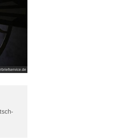
rrbriefservice.de
tsch-