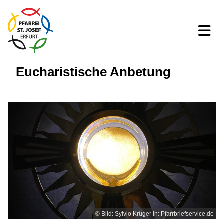
Eucharistische Anbetung
© Bild: Sylvio Krüger In: Pfarrbriefservice.de