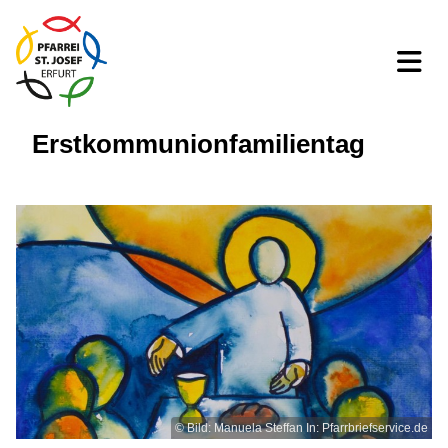
Erstkommunionfamilientag
© Bild: Manuela Steffan In: Pfarrbriefservice.de