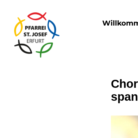
Willkom
Chor
span