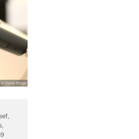
© Sylvio Krüge
sef,
s,
89