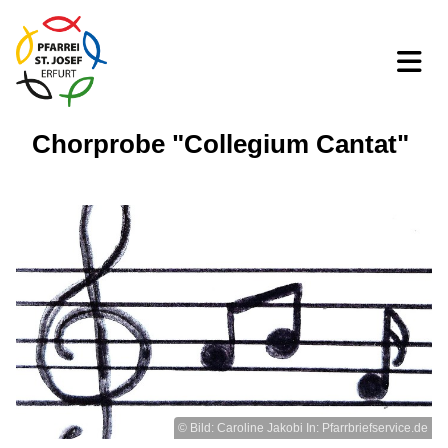
Chorprobe "Collegium Cantat"
© Bild: Caroline Jakobi In: Pfarrbriefservice.de