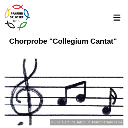
Chorprobe "Collegium Cantat"
© Bild: Caroline Jakobi In: Pfarrbriefservice.de