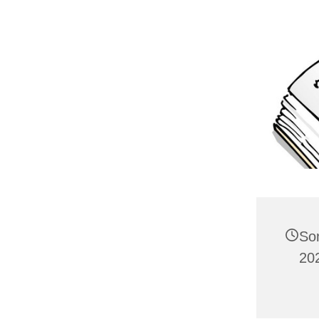
So
20