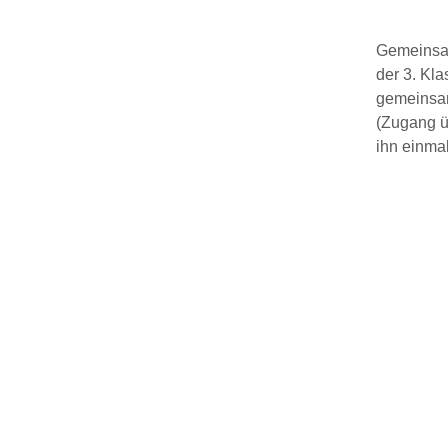
Gemeinsam
der 3. Kl
gemeinsam
(Zugang ü
ihn einma