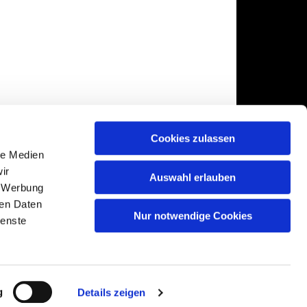
Cookies zulassen
le Medien
ir
Auswahl erlauben
, Werbung
ren Daten
Nur notwendige Cookies
ienste
gin
g
Details zeigen