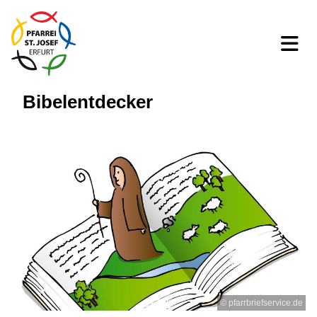
Bibelentdecker
© pfarrbriefservice.de