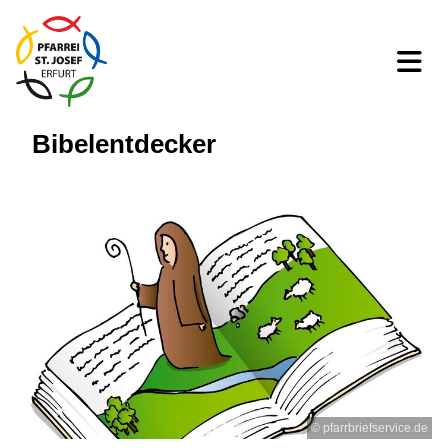
Bibelentdecker
© pfarrbriefservice.de