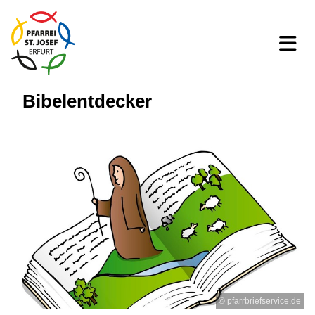
Bibelentdecker
© pfarrbriefservice.de