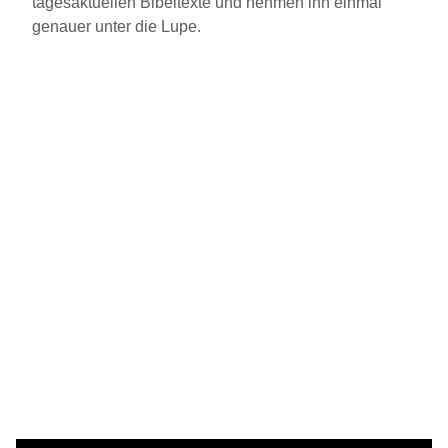
tagesaktuellen Bibeltexte und nehmen ihn einmal
genauer unter die Lupe.