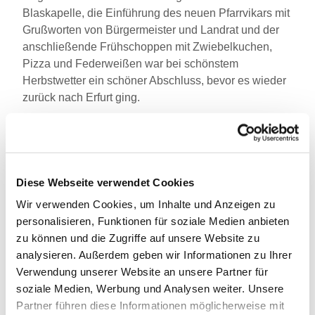
Blaskapelle, die Einführung des neuen Pfarrvikars mit
Grußworten von Bürgermeister und Landrat und der
anschließende Frühschoppen mit Zwiebelkuchen,
Pizza und Federweißen war bei schönstem
Herbstwetter ein schöner Abschluss, bevor es wieder
zurück nach Erfurt ging.
Ganz herzlichen Dank für die Gastfreundschaft allen
Beteiligten, besonders Lydia Gaß für die fürsorgliche
und gelungene Organisation unseres Besuchs und für
euer Gebet.
Diese Webseite verwendet Cookies
Wir verwenden Cookies, um Inhalte und Anzeigen zu
Herzlichen Dank auch an Diakon Kugler sowie die
personalisieren, Funktionen für soziale Medien anbieten
Pfarrei, die unseren Besuch in Franken angeregt und
zu können und die Zugriffe auf unsere Website zu
unterstützt haben.
analysieren. Außerdem geben wir Informationen zu Ihrer
Verwendung unserer Website an unsere Partner für
soziale Medien, Werbung und Analysen weiter. Unsere
Partner führen diese Informationen möglicherweise mit