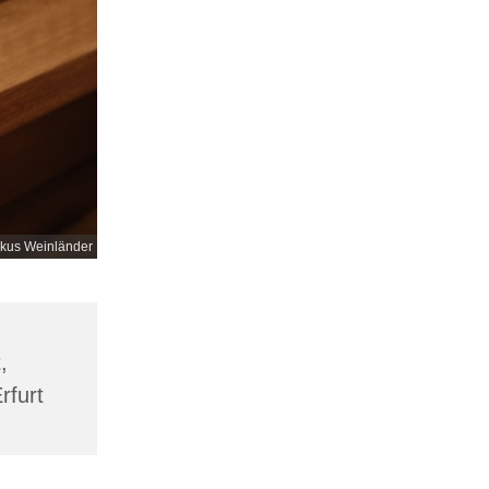
kus Weinländer
,
rfurt