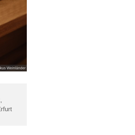
kus Weinländer
,
rfurt